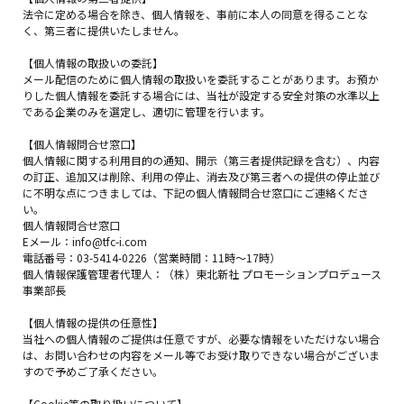
法令に定める場合を除き、個人情報を、事前に本人の同意を得ることな
く、第三者に提供いたしません。
【個人情報の取扱いの委託】
メール配信のために個人情報の取扱いを委託することがあります。お預か
りした個人情報を委託する場合には、当社が設定する安全対策の水準以上
である企業のみを選定し、適切に管理を行います。
【個人情報問合せ窓口】
個人情報に関する利用目的の通知、開示（第三者提供記録を含む）、内容
の訂正、追加又は削除、利用の停止、消去及び第三者への提供の停止並び
に不明な点につきましては、下記の個人情報問合せ窓口にご連絡くださ
い。
個人情報問合せ窓口
Eメール：info@tfc-i.com
電話番号：03-5414-0226（営業時間：11時～17時）
個人情報保護管理者代理人：（株）東北新社 プロモーションプロデュース
事業部長
【個人情報の提供の任意性】
当社への個人情報のご提供は任意ですが、必要な情報をいただけない場合
は、お問い合わせの内容をメール等でお受け取りできない場合がございま
すので予めご了承ください。
【Cookie等の取り扱いについて】