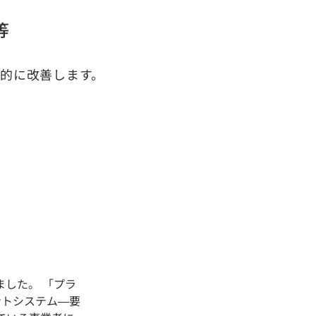
等
的に改善します。
ました。 「プラ
メントシステム—要