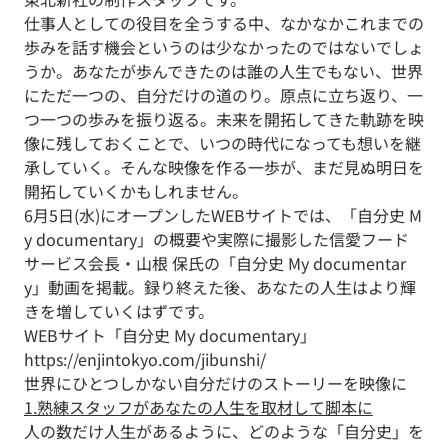
仕事人としての役目を全うする中、なかなかこれまでの
歩みを話す機会というのは少なかったのではないでしょ
うか。あなたが歩んできたのは誰の人生でもない、世界
にただ一つの、自分だけの道のり。原点に立ち返り、一
つ一つの歩みを振り返る。未来を開拓してきた軌跡を映
像に残しておくことで、いつの時代になっても想いを継
承していく。そんな映像を作る一歩が、まだ見ぬ明日を
開拓していくかもしれません。
6月5日(水)にオープンしたWEBサイトでは、「自分史 M
y documentary」の概要や実際に撮影した信愛フード
サービス会長・山根 保氏の「自分史 My documentar
y」動画を掲載。録り終えた後、あなたの人生はより輝
きを増していくはずです。
WEBサイト「自分史 My documentary」
https://enjintokyo.com/jibunshi/
世界にひとつしかない自分だけのストーリーを映像に
1.熟練スタッフがあなたの人生を取材して脚本に
人の数だけ人生があるように、どのような「自分史」を