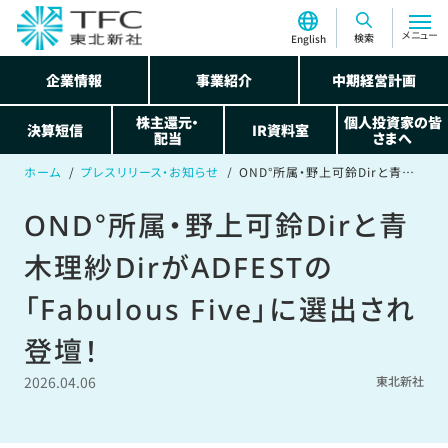
メニュー
検索
English
企業情報
事業紹介
中期経営計画
株主還元・
個人投資家の皆
決算短信
IR資料室
配当
さまへ
ホーム
プレスリリース・お知らせ
OND°所属・野上可鈴Dirと青木理紗DirがADFESTの「Fabulous Five」に選出され登壇！
OND°所属・野上可鈴Dirと青
木理紗DirがADFESTの
「Fabulous Five」に選出され
登壇！
2026.04.06
東北新社